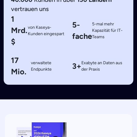
vertrauen uns
1
5-
5-mal mehr
von Kaseya-
Mrd.
Kapazität für IT-
Kunden eingespart
fache
Teams
$
17
verwaltete
Exabyte an Daten aus
3+
Endpunkte
der Praxis
Mio.