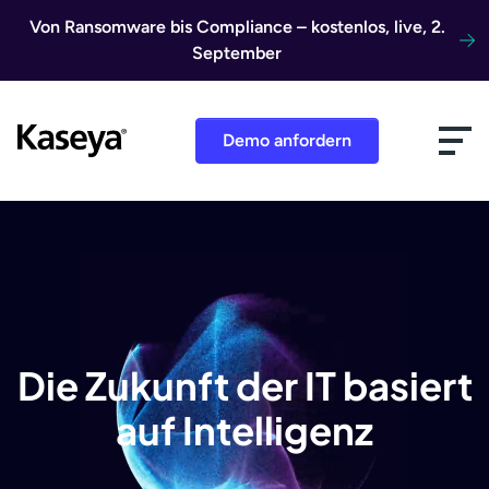
Direkt zum Inhalt
Von Ransomware bis Compliance – kostenlos, live, 2.
September
Demo anfordern
Die Zukunft der IT basiert
auf Intelligenz