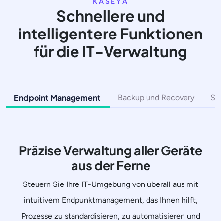
KASEYA
Schnellere und
intelligentere Funktionen
für die IT-Verwaltung
Endpoint Management
Backup und Recovery
Si
Präzise Verwaltung aller Geräte
aus der Ferne
Steuern Sie Ihre IT-Umgebung von überall aus mit
intuitivem Endpunktmanagement, das Ihnen hilft,
Prozesse zu standardisieren, zu automatisieren und