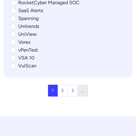
RocketCyber Managed SOC
SaaS Alerts
Spanning
Unitrends
UniView
Vorex
vPenTest
VSA 10
VulScan
1
2
3
...