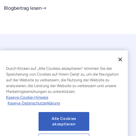
Blogbeitrag lesen
Durch Klicken auf „Alle Cookies akzeptieren“ stimmen Sie der
Speicherung von Cookies auf Ihrem Gerät zu, um die Navigation
auf der Website zu verbessern, die Nutzung der Website zu
© 2026 Kaseya. Alle Rechte vorbehalten.
analysieren, die Leistung der Website zu verbessern und unsere
Marketingbemühungen zu unterstützen.
Deutsch
Kaseya-Cookie-Hinweis
Kaseya-Datenschutzerklärung
Erklärung zur Bekämpfung moderner Sklaverei
Rechtliches
Nutzungsbedingungen der Website
Alle Cookies
akzeptieren
Datenschutzerklärung
Sitemap