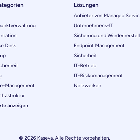
ategorien
Lösungen
Anbieter von Managed Servic
unktverwaltung
Unternehmens-IT
ntation
Sicherung und Wiederherstel
ce Desk
Endpoint Management
kup
Sicherheit
cherheit
IT-Betrieb
g
IT-Risikomanagement
ce-Management
Netzwerken
frastruktur
kte anzeigen
© 2026 Kaseya. Alle Rechte vorbehalten.