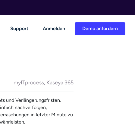
Support
Anmelden
Demo anfordern
myITprocess, Kaseya 365
ts und Verlängerungsfristen.
infach nachverfolgen,
erraschungen in letzter Minute zu
währleisten.