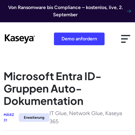
Direkt zum Inhalt
Von Ransomware bis Compliance – kostenlos, live, 2.
September
Demo anfordern
Microsoft Entra ID-
Gruppen Auto-
Dokumentation
IT Glue, Network Glue, Kaseya
MÄRZ
Erweiterung
31
365