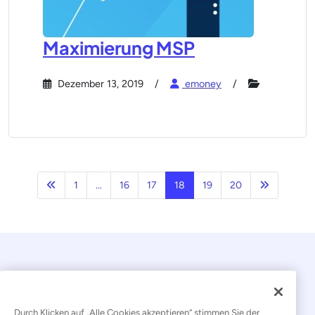
Maximierung MSP
Dezember 13, 2019
emoney
Vorherige
Nächste S
1
...
16
17
18
19
20
Durch Klicken auf „Alle Cookies akzeptieren“ stimmen Sie der