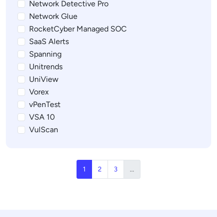
Network Detective Pro
Network Glue
RocketCyber Managed SOC
SaaS Alerts
Spanning
Unitrends
UniView
Vorex
vPenTest
VSA 10
VulScan
1
2
3
...