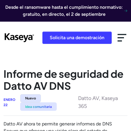
Ir al contenido
Desde el ransomware hasta el cumplimiento normativo:
gratuito, en directo, el 2 de septiembre
Solicita una demostración
Informe de seguridad de
Datto AV DNS
Datto AV, Kaseya
Nuevo
ENERO
22
365
Idea comunitaria
Datto AV ahora te permite generar informes de DNS
Secure que ofrecen una visión clara del estado de