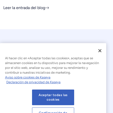
Leer la entrada del blog
Al hacer clic en «Aceptar todas las cookies», aceptas que se
almacenen cookies en tu dispositivo para mejorar la navegación
por el sitio web, analizar su uso, mejorar su rendimiento y
© 2026 Kaseya. Todos los derechos reservados.
contribuir a nuestras iniciativas de marketing.
Aviso sobre cookies de Kaseya
Español (América Latina)
Declaración de privacidad de Kaseya
Declaración sobre la esclavitud moderna
Aceptar todas las
Aviso legal
Condiciones de uso del sitio web
cookies
Declaración de privacidad
Mapa del sitio
Configuración de