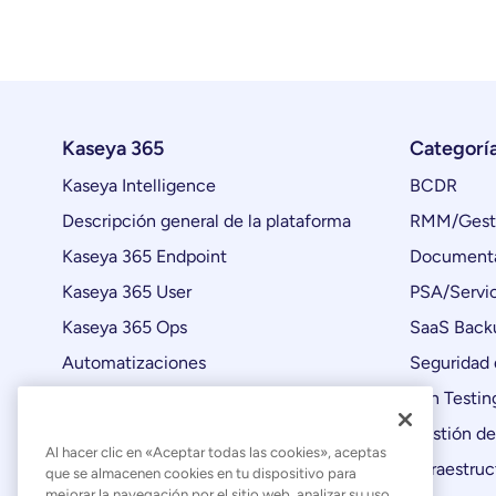
Kaseya 365
Categorí
Kaseya Intelligence
BCDR
Descripción general de la plataforma
RMM/Gesti
Kaseya 365 Endpoint
Documenta
Kaseya 365 User
PSA/Servic
Kaseya 365 Ops
SaaS Back
Automatizaciones
Seguridad 
Actualizaciones de productos
Pen Testin
Gestión de
Al hacer clic en «Aceptar todas las cookies», aceptas
Infraestruc
que se almacenen cookies en tu dispositivo para
mejorar la navegación por el sitio web, analizar su uso,