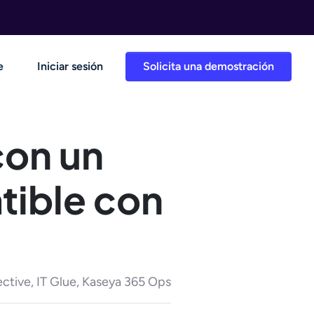
e
Iniciar sesión
Solicita una demostración
con un
atible con
ctive, IT Glue, Kaseya 365 Ops