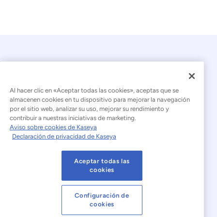
Al hacer clic en «Aceptar todas las cookies», aceptas que se
almacenen cookies en tu dispositivo para mejorar la navegación
por el sitio web, analizar su uso, mejorar su rendimiento y
© 2026 Kaseya. Todos los derechos reservados.
contribuir a nuestras iniciativas de marketing.
Aviso sobre cookies de Kaseya
Español (América Latina)
Declaración de privacidad de Kaseya
Declaración sobre la esclavitud moderna
Aceptar todas las
Aviso legal
Condiciones de uso del sitio web
cookies
Declaración de privacidad
Mapa del sitio
Configuración de
cookies
Cookies Settings
Aviso sobre cookies