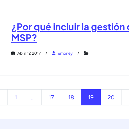
¿Por qué incluir la gestión 
MSP?
Abril 12 2017
emoney
Anterior
1
...
17
18
19
20