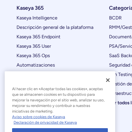
Kaseya 365
Categorí
Kaseya Intelligence
BCDR
Descripción general de la plataforma
RMM/Gesti
Kaseya 365 Endpoint
Documenta
Kaseya 365 User
PSA/Servic
Kaseya 365 Ops
SaaS Back
Automatizaciones
Seguridad 
Actualizaciones de productos
Pen Testin
Gestión de
Al hacer clic en «Aceptar todas las cookies», aceptas
Infraestruc
que se almacenen cookies en tu dispositivo para
mejorar la navegación por el sitio web, analizar su uso,
Ver todos 
mejorar su rendimiento y contribuir a nuestras
iniciativas de marketing.
Aviso sobre cookies de Kaseya
Declaración de privacidad de Kaseya