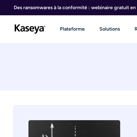
Aller au contenu
Des ransomwares à la conformité : webinaire gratuit en 
Plateforme
Solutions