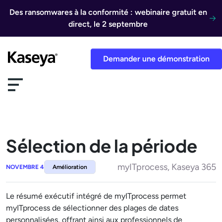
Aller au contenu
Des ransomwares à la conformité : webinaire gratuit en
direct, le 2 septembre
Demander une démonstration
Sélection de la période
myITprocess, Kaseya 365
NOVEMBRE 4
Amélioration
Le résumé exécutif intégré de myITprocess permet
myITprocess de sélectionner des plages de dates
personnalisées, offrant ainsi aux professionnels de