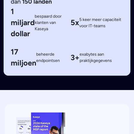
dan
150 landen
1
bespaard door
5 keer meer capaciteit
miljard
5x
klanten van
voor IT-teams
Kaseya
dollar
17
beheerde
exabytes aan
3+
endpointsen
praktijkgegevens
miljoen