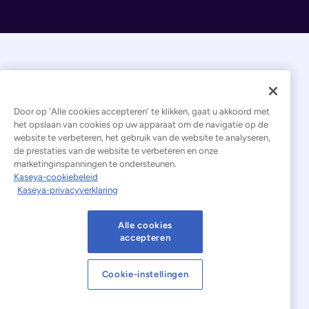
Door op 'Alle cookies accepteren' te klikken, gaat u akkoord met
het opslaan van cookies op uw apparaat om de navigatie op de
website te verbeteren, het gebruik van de website te analyseren,
© 2026 Kaseya. Alle rechten voorbehouden.
de prestaties van de website te verbeteren en onze
marketinginspanningen te ondersteunen.
Nederlands
Kaseya-cookiebeleid
Kaseya-privacyverklaring
Verklaring inzake moderne slavernij
Juridisch
Gebruiksvoorwaarden van de website
Alle cookies
accepteren
Privacyverklaring
Sitemap
Cookies Settings
Cookie-instellingen
Kennisgeving inzake cookies