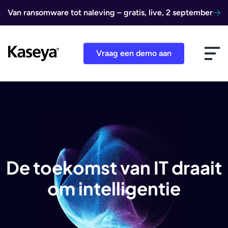
Ga naar de inhoud
Van ransomware tot naleving – gratis, live, 2 september
Vraag een demo aan
De toekomst van IT draait
om intelligentie