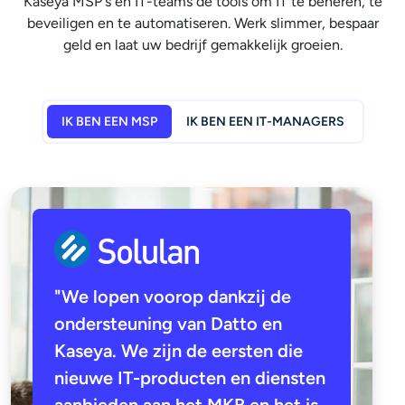
Kaseya MSP's en IT-teams de tools om IT te beheren, te
beveiligen en te automatiseren. Werk slimmer, bespaar
geld en laat uw bedrijf gemakkelijk groeien.
IK BEN EEN MSP
IK BEN EEN IT-MANAGERS
"We lopen voorop dankzij de
ondersteuning van Datto en
Kaseya. We zijn de eersten die
nieuwe IT-producten en diensten