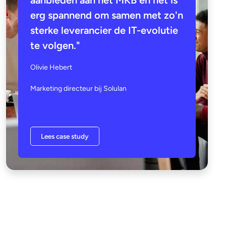
aanbieden aan het MKB en het is
erg spannend om samen met zo'n
sterke leverancier de IT-evolutie
te volgen."
Olivie H
e
bert
Marketing directeur bij Solulan
Lees case study