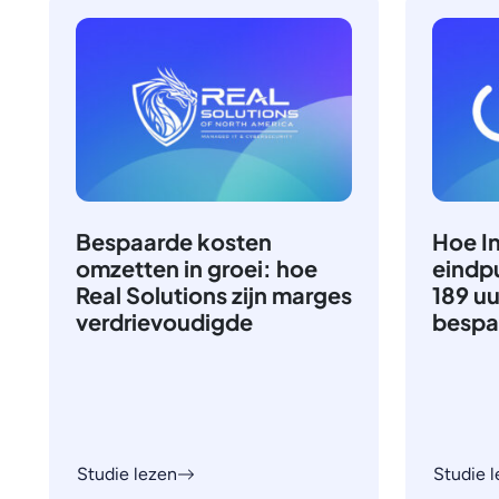
Bespaarde kosten
Hoe In
omzetten in groei: hoe
eindp
Real Solutions zijn marges
189 u
verdrievoudigde
bespa
Studie lezen
Studie 