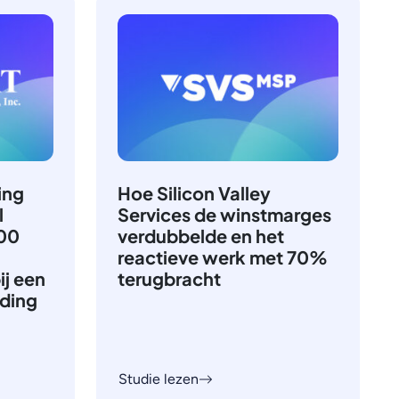
ing
Hoe Silicon Valley
l
Services de winstmarges
600
verdubbelde en het
reactieve werk met 70%
ij een
terugbracht
nding
Studie lezen