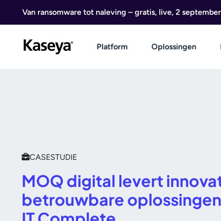
Ga naar de inhoud
Van ransomware tot naleving – gratis, live, 2 september
Platform
Oplossingen
CASESTUDIE
MOQ digital levert innova
betrouwbare oplossingen
IT Complete