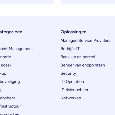
ategorieën
Oplossingen
Managed Service Providers
oint Management
Bedrijfs-IT
ntatie
Back-up en herstel
cedesk
Beheer van endpointsen
-up
Security
beveiliging
IT-Operation
g
IT-risicobeheer
ebeheer
Netwerken
rastructuur
e producten