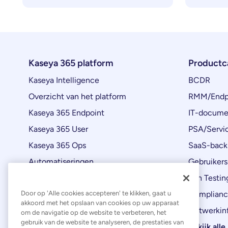
Kaseya 365 platform
Productc
Kaseya Intelligence
BCDR
Overzicht van het platform
RMM/Endp
Kaseya 365 Endpoint
IT-docume
Kaseya 365 User
PSA/Servi
Kaseya 365 Ops
SaaS-back
Automatiseringen
Gebruikers
Productupdates
Pen Testin
Door op 'Alle cookies accepteren' te klikken, gaat u
Complianc
akkoord met het opslaan van cookies op uw apparaat
Netwerkinf
om de navigatie op de website te verbeteren, het
gebruik van de website te analyseren, de prestaties van
Bekijk all