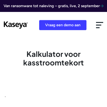
Ga naar de inhoud
Van ransomware tot naleving – gratis, live, 2 september
Vraag een demo aan
Kalkulator voor
kasstroomtekort