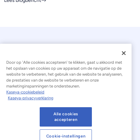
Lees blogbericht
Door op 'Alle cookies accepteren' te klikken, gaat u akkoord met
het opslaan van cookies op uw apparaat om de navigatie op de
website te verbeteren, het gebruik van de website te analyseren,
© 2026 Kaseya. Alle rechten voorbehouden.
de prestaties van de website te verbeteren en onze
marketinginspanningen te ondersteunen.
Nederlands
Kaseya-cookiebeleid
Kaseya-privacyverklaring
Verklaring inzake moderne slavernij
Juridisch
Gebruiksvoorwaarden van de website
Alle cookies
accepteren
Privacyverklaring
Sitemap
Cookies Settings
Cookie-instellingen