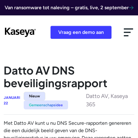
Ga naar de inhoud
Van ransomware tot naleving – gratis, live, 2 september
Vraag een demo aan
Datto AV DNS
beveiligingsrapport
Datto AV, Kaseya
Nieuw
JANUARI
22
365
Gemeenschapsidee
Met Datto AV kunt u nu DNS Secure-rapporten genereren
die een duidelijk beeld geven van de DNS-
beveiligingsstatus in uw omgeving. Deze rapporten zetten