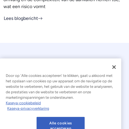
wat een risico vormt
Lees blogbericht
Door op 'Alle cookies accepteren' te klikken, gaat u akkoord met
het opslaan van cookies op uw apparaat om de navigatie op de
website te verbeteren, het gebruik van de website te analyseren,
© 2026 Kaseya. Alle rechten voorbehouden.
de prestaties van de website te verbeteren en onze
marketinginspanningen te ondersteunen.
Nederlands
Kaseya-cookiebeleid
Kaseya-privacyverklaring
Verklaring inzake moderne slavernij
Juridisch
Gebruiksvoorwaarden van de website
Alle cookies
accepteren