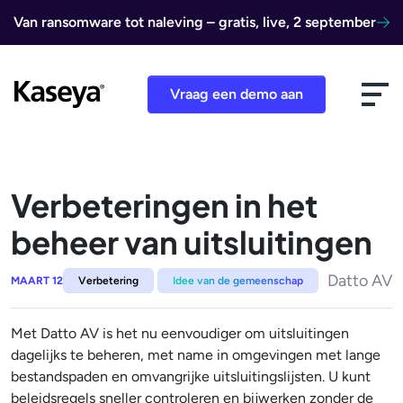
Ga naar de inhoud
Van ransomware tot naleving – gratis, live, 2 september
Vraag een demo aan
Verbeteringen in het
beheer van uitsluitingen
Datto AV
MAART 12
Verbetering
Idee van de gemeenschap
Met Datto AV is het nu eenvoudiger om uitsluitingen
dagelijks te beheren, met name in omgevingen met lange
bestandspaden en omvangrijke uitsluitingslijsten. U kunt
beleidsregels sneller controleren en bijwerken zonder de