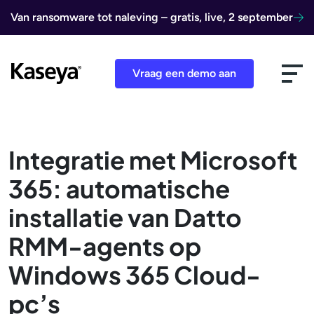
Ga naar de inhoud
Van ransomware tot naleving – gratis, live, 2 september
Vraag een demo aan
Integratie met Microsoft
365: automatische
installatie van Datto
RMM-agents op
Windows 365 Cloud-
pc’s