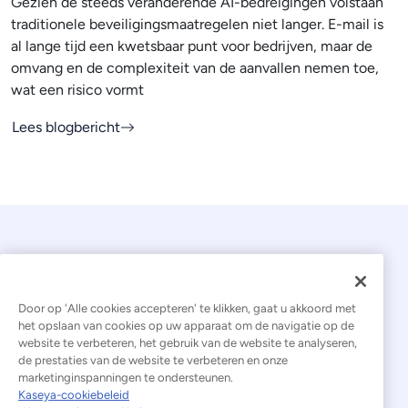
Gezien de steeds veranderende AI-bedreigingen volstaan
traditionele beveiligingsmaatregelen niet langer. E-mail is
al lange tijd een kwetsbaar punt voor bedrijven, maar de
omvang en de complexiteit van de aanvallen nemen toe,
wat een risico vormt
Lees blogbericht
Door op 'Alle cookies accepteren' te klikken, gaat u akkoord met
het opslaan van cookies op uw apparaat om de navigatie op de
website te verbeteren, het gebruik van de website te analyseren,
© 2026 Kaseya. Alle rechten voorbehouden.
de prestaties van de website te verbeteren en onze
marketinginspanningen te ondersteunen.
Nederlands
Kaseya-cookiebeleid