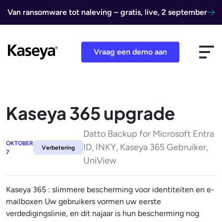
Ga naar de inhoud
Van ransomware tot naleving – gratis, live, 2 september
Vraag een demo aan
Kaseya 365 upgrade
Datto Backup for Microsoft Entra
OKTOBER
ID, INKY, Kaseya 365 Gebruiker,
Verbetering
7
UniView
Kaseya 365 : slimmere bescherming voor identiteiten en e-
mailboxen Uw gebruikers vormen uw eerste
verdedigingslinie, en dit najaar is hun bescherming nog