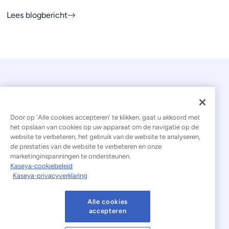
Lees blogbericht
Door op 'Alle cookies accepteren' te klikken, gaat u akkoord met
het opslaan van cookies op uw apparaat om de navigatie op de
website te verbeteren, het gebruik van de website te analyseren,
© 2026 Kaseya. Alle rechten voorbehouden.
de prestaties van de website te verbeteren en onze
marketinginspanningen te ondersteunen.
Nederlands
Kaseya-cookiebeleid
Kaseya-privacyverklaring
Verklaring inzake moderne slavernij
Juridisch
Gebruiksvoorwaarden van de website
Alle cookies
accepteren
Privacyverklaring
Sitemap
Cookies Settings