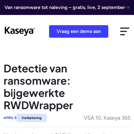
Ga naar de inhoud
Van ransomware tot naleving – gratis, live, 2 september
Vraag een demo aan
Detectie van
ransomware:
bijgewerkte
RWDWrapper
VSA 10, Kaseya 365
APRIL 9
Verbetering