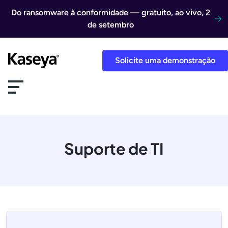
Ir direto para o conteúdo
Do ransomware à conformidade — gratuito, ao vivo, 2
de setembro
Solicite uma demonstração
Suporte de TI