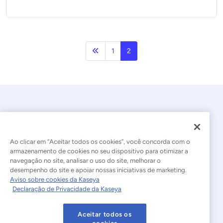
Anterior
1
2
Ao clicar em “Aceitar todos os cookies”, você concorda com o
armazenamento de cookies no seu dispositivo para otimizar a
navegação no site, analisar o uso do site, melhorar o
© 2026 Kaseya. Todos os direitos reservados.
desempenho do site e apoiar nossas iniciativas de marketing.
Aviso sobre cookies da Kaseya
Português Brasileiro
Declaração de Privacidade da Kaseya
Declaração sobre a Escravidão Moderna
Legal
Aceitar todos os
Termos de Uso do Site
Declaração de Privacidade