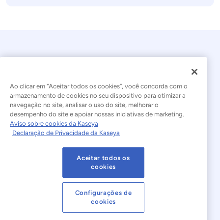
Ao clicar em “Aceitar todos os cookies”, você concorda com o
armazenamento de cookies no seu dispositivo para otimizar a
navegação no site, analisar o uso do site, melhorar o
© 2026 Kaseya. Todos os direitos reservados.
desempenho do site e apoiar nossas iniciativas de marketing.
Aviso sobre cookies da Kaseya
Português Brasileiro
Declaração de Privacidade da Kaseya
Declaração sobre a Escravidão Moderna
Legal
Aceitar todos os
Termos de Uso do Site
Declaração de Privacidade
cookies
Mapa do site
Cookies Settings
Configurações de
cookies
Aviso sobre cookies