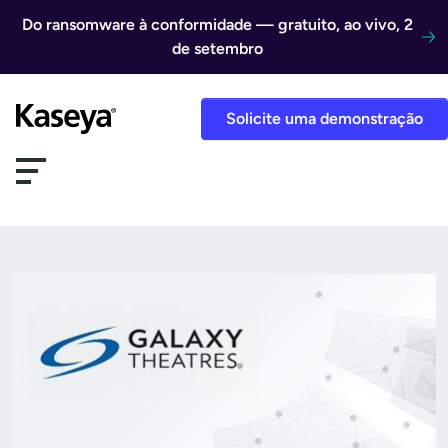
Ir direto para o conteúdo
Do ransomware à conformidade — gratuito, ao vivo, 2
de setembro
Solicite uma demonstração