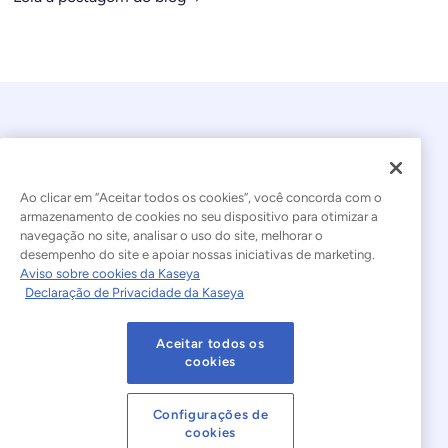
Ao clicar em “Aceitar todos os cookies”, você concorda com o
armazenamento de cookies no seu dispositivo para otimizar a
navegação no site, analisar o uso do site, melhorar o
© 2026 Kaseya. Todos os direitos reservados.
desempenho do site e apoiar nossas iniciativas de marketing.
Aviso sobre cookies da Kaseya
Português Brasileiro
Declaração de Privacidade da Kaseya
Declaração sobre a Escravidão Moderna
Legal
Aceitar todos os
Termos de Uso do Site
Declaração de Privacidade
cookies
Mapa do site
Cookies Settings
Configurações de
cookies