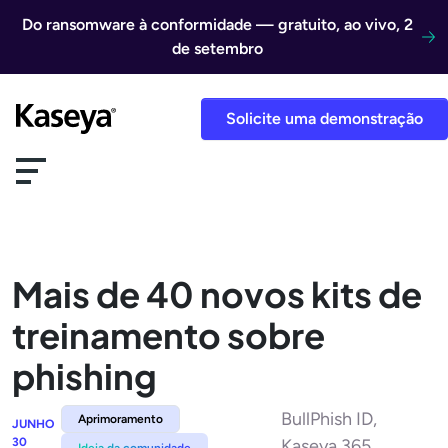
Ir direto para o conteúdo
Do ransomware à conformidade — gratuito, ao vivo, 2
de setembro
Solicite uma demonstração
Mais de 40 novos kits de
treinamento sobre
phishing
BullPhish ID,
Aprimoramento
JUNHO
30
Kaseya 365
Ideia da comunidade