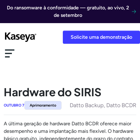
Ir direto para o conteúdo
Do ransomware à conformidade — gratuito, ao vivo, 2
de setembro
Solicite uma demonstração
Hardware do SIRIS
Datto Backup, Datto BCDR
OUTUBRO 7
Aprimoramento
A última geração de hardware Datto BCDR oferece maior
desempenho e uma implantação mais flexível. O hardware
básico gratuito, independentemente do prazo do contrato,