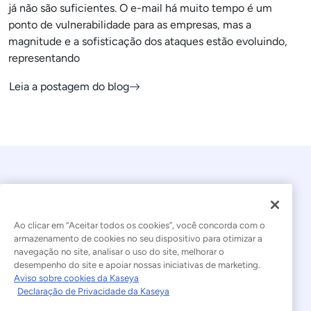
já não são suficientes. O e-mail há muito tempo é um
ponto de vulnerabilidade para as empresas, mas a
magnitude e a sofisticação dos ataques estão evoluindo,
representando
Leia a postagem do blog
Ao clicar em “Aceitar todos os cookies”, você concorda com o
armazenamento de cookies no seu dispositivo para otimizar a
navegação no site, analisar o uso do site, melhorar o
© 2026 Kaseya. Todos os direitos reservados.
desempenho do site e apoiar nossas iniciativas de marketing.
Aviso sobre cookies da Kaseya
Português Brasileiro
Declaração de Privacidade da Kaseya
Declaração sobre a Escravidão Moderna
Legal