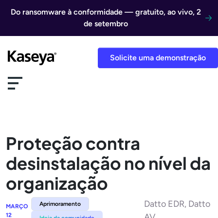
Ir direto para o conteúdo
Do ransomware à conformidade — gratuito, ao vivo, 2
de setembro
Solicite uma demonstração
Proteção contra
desinstalação no nível da
organização
Datto EDR, Datto
Aprimoramento
MARÇO
12
AV
Ideia da comunidade