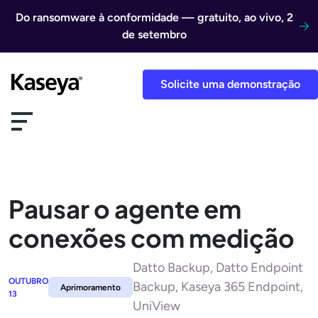
Ir direto para o conteúdo
Do ransomware à conformidade — gratuito, ao vivo, 2
de setembro
Solicite uma demonstração
Pausar o agente em
conexões com medição
Datto Backup, Datto Endpoint
OUTUBRO
Backup, Kaseya 365 Endpoint,
Aprimoramento
13
UniView