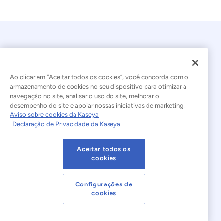
Ao clicar em “Aceitar todos os cookies”, você concorda com o
armazenamento de cookies no seu dispositivo para otimizar a
navegação no site, analisar o uso do site, melhorar o
© 2026 Kaseya. Todos os direitos reservados.
desempenho do site e apoiar nossas iniciativas de marketing.
Aviso sobre cookies da Kaseya
Português Brasileiro
Declaração de Privacidade da Kaseya
Declaração sobre a Escravidão Moderna
Legal
Aceitar todos os
Termos de Uso do Site
Declaração de Privacidade
cookies
Mapa do site
Cookies Settings
Configurações de
cookies
Aviso sobre cookies