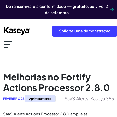
Ir direto para o conteúdo
Do ransomware à conformidade — gratuito, ao vivo, 2
de setembro
Solicite uma demonstração
Melhorias no Fortify
Actions Processor 2.8.0
SaaS Alerts, Kaseya 365
FEVEREIRO 23
Aprimoramento
SaaS Alerts Actions Processor 2.8.0 amplia as