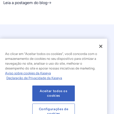
Leia a postagem do blog
Ao clicar em “Aceitar todos os cookies”, você concorda com o
armazenamento de cookies no seu dispositivo para otimizar a
navegação no site, analisar o uso do site, melhorar o
© 2026 Kaseya. Todos os direitos reservados.
desempenho do site e apoiar nossas iniciativas de marketing.
Aviso sobre cookies da Kaseya
Português Brasileiro
Declaração de Privacidade da Kaseya
Declaração sobre a Escravidão Moderna
Legal
Aceitar todos os
Termos de Uso do Site
Declaração de Privacidade
cookies
Mapa do site
Cookies Settings
Configurações de
cookies