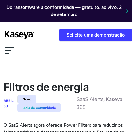
Ir direto para o conteúdo
Do ransomware à conformidade — gratuito, ao vivo, 2
de setembro
Solicite uma demonstração
Filtros de energia
SaaS Alerts, Kaseya
Novo
ABRIL
30
365
Ideia de comunidade
O SasS Alerts agora oferece Power Filters para reduzir os