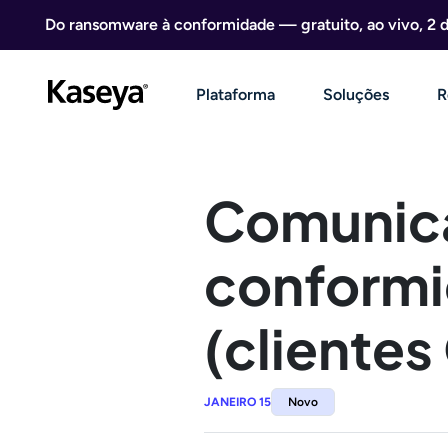
Ir direto para o conteúdo
Do ransomware à conformidade — gratuito, ao vivo, 2 
Plataforma
Soluções
R
Comunica
conformi
(cliente
JANEIRO 15
Novo