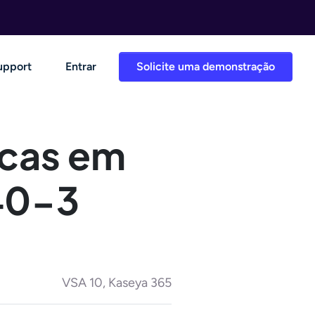
upport
Entrar
Solicite uma demonstração
icas em
40-3
VSA 10, Kaseya 365