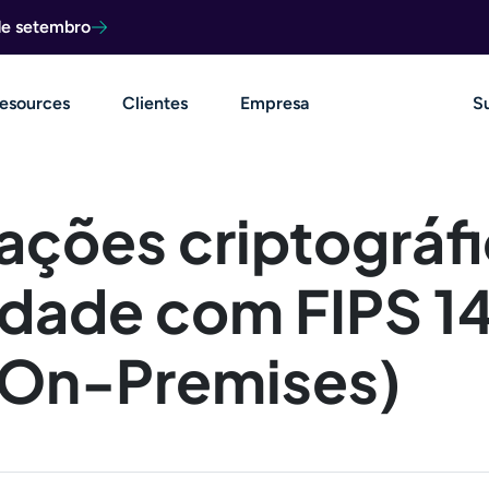
de setembro
esources
Clientes
Empresa
S
ções criptográf
dade com FIPS 1
s On-Premises)