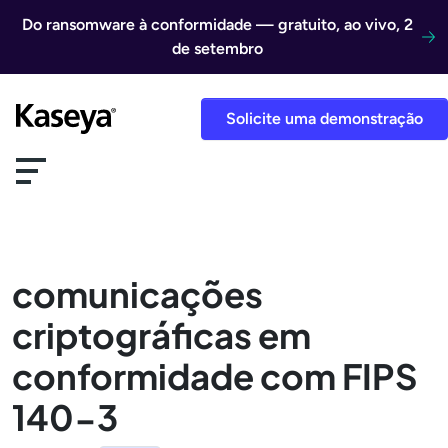
Ir direto para o conteúdo
Do ransomware à conformidade — gratuito, ao vivo, 2
de setembro
Solicite uma demonstração
comunicações
criptográficas em
conformidade com FIPS
140-3