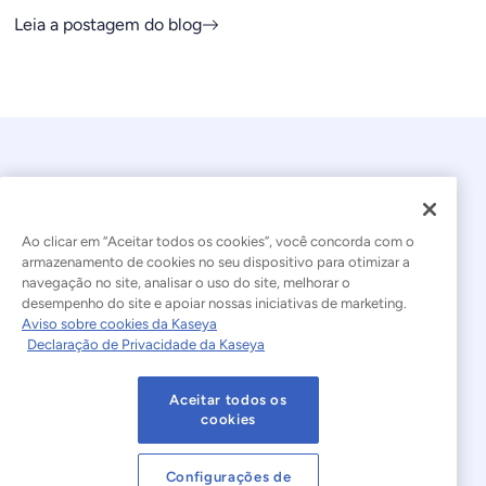
Leia a postagem do blog
Ao clicar em “Aceitar todos os cookies”, você concorda com o
armazenamento de cookies no seu dispositivo para otimizar a
navegação no site, analisar o uso do site, melhorar o
© 2026 Kaseya. Todos os direitos reservados.
desempenho do site e apoiar nossas iniciativas de marketing.
Aviso sobre cookies da Kaseya
Português Brasileiro
Declaração de Privacidade da Kaseya
Declaração sobre a Escravidão Moderna
Legal
Aceitar todos os
Termos de Uso do Site
Declaração de Privacidade
cookies
Mapa do site
Cookies Settings
Configurações de