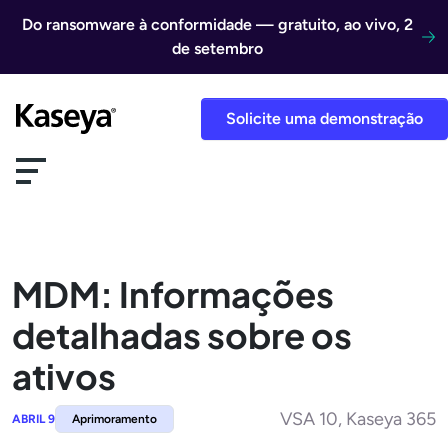
Ir direto para o conteúdo
Do ransomware à conformidade — gratuito, ao vivo, 2
de setembro
Solicite uma demonstração
MDM: Informações
detalhadas sobre os
ativos
VSA 10, Kaseya 365
ABRIL 9
Aprimoramento