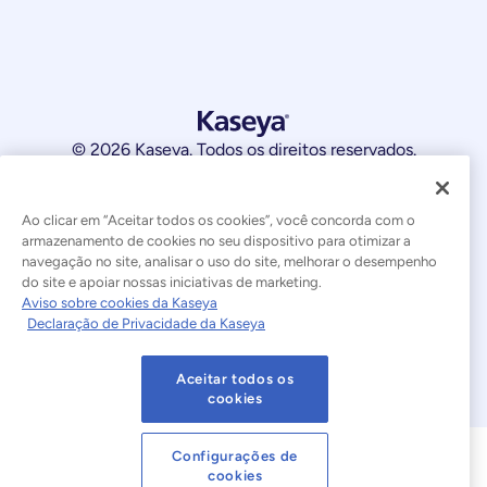
© 2026 Kaseya. Todos os direitos reservados.
Português Brasileiro
Ao clicar em “Aceitar todos os cookies”, você concorda com o
Declaração sobre a Escravidão Moderna
Legal
armazenamento de cookies no seu dispositivo para otimizar a
navegação no site, analisar o uso do site, melhorar o desempenho
Termos de Uso do Site
Declaração de Privacidade
do site e apoiar nossas iniciativas de marketing.
Aviso sobre cookies da Kaseya
Declaração de Privacidade da Kaseya
Mapa do site
Cookies Settings
Aviso sobre cookies
Aceitar todos os
cookies
Configurações de
cookies