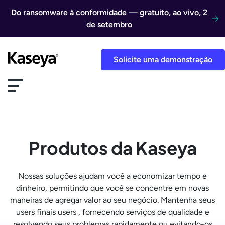
Ir direto para o conteúdo
Do ransomware à conformidade — gratuito, ao vivo, 2
de setembro
Solicite uma demonstração
Produtos da Kaseya
Nossas soluções ajudam você a economizar tempo e
dinheiro, permitindo que você se concentre em novas
maneiras de agregar valor ao seu negócio. Mantenha seus
users finais users , fornecendo serviços de qualidade e
resolvendo seus problemas rapidamente ou evitando-os