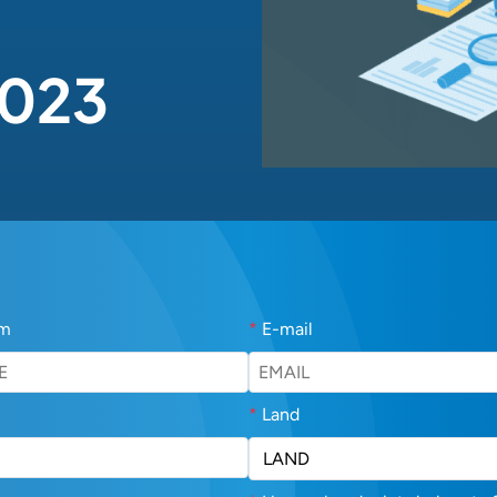
2023
am
*
E-mail
*
Land