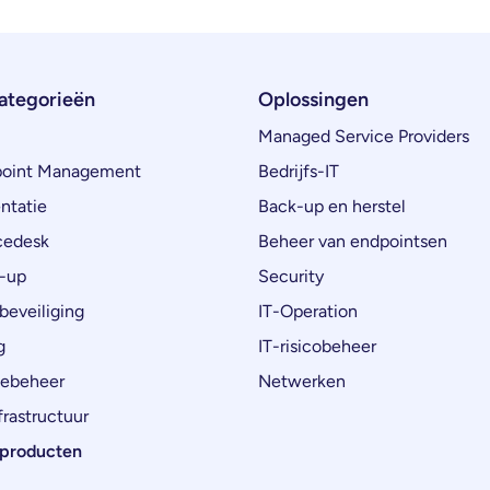
ategorieën
Oplossingen
Managed Service Providers
oint Management
Bedrijfs-IT
ntatie
Back-up en herstel
cedesk
Beheer van endpointsen
-up
Security
beveiliging
IT-Operation
g
IT-risicobeheer
ebeheer
Netwerken
rastructuur
e producten