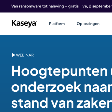
Ga naar de inhoud
Van ransomware tot naleving – gratis, live, 2 september
Platform
Oplossingen
WEBINAR
Hoogtepunten u
onderzoek naar
stand van zaken