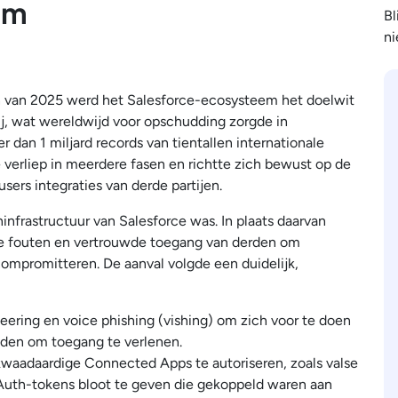
em
Bl
ni
en van 2025 werd het Salesforce-ecosysteem het doelwit
ij, wat wereldwijd voor opschudding zorgde in
 dan 1 miljard records van tientallen internationale
verliep in meerdere fasen en richtte zich bewust op de
ers integraties van derde partijen.
ninfrastructuur van Salesforce was. In plaats daarvan
ke fouten en vertrouwde toegang van derden om
compromitteren. De aanval volgde een duidelijk,
neering en voice phishing (vishing) om zich voor te doen
iden om toegang te verlenen.
kwaadaardige Connected Apps te autoriseren, zoals valse
OAuth-tokens bloot te geven die gekoppeld waren aan