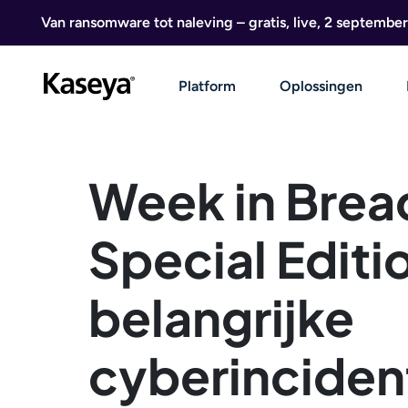
Ga naar de inhoud
Van ransomware tot naleving – gratis, live, 2 september
Platform
Oplossingen
Week in Brea
Special Editi
belangrijke
cyberinciden