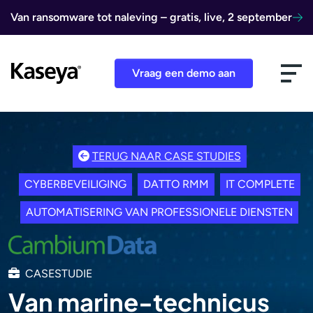
Ga naar de inhoud
Van ransomware tot naleving – gratis, live, 2 september
Vraag een demo aan
TERUG NAAR CASE STUDIES
CYBERBEVEILIGING
DATTO RMM
IT COMPLETE
AUTOMATISERING VAN PROFESSIONELE DIENSTEN
CASESTUDIE
Van marine-technicus