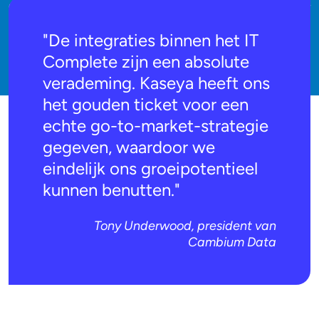
Cambium naadloos overgestapt naar de MSP-markt, zonder
dat daar specifieke marketing- of verkoopinspanningen aan
"De integraties binnen het IT
ten grondslag lagen.
Complete zijn een absolute
verademing. Kaseya heeft ons
het gouden ticket voor een
echte go-to-market-strategie
gegeven, waardoor we
eindelijk ons groeipotentieel
kunnen benutten."
Tony Underwood, president van
Cambium Data