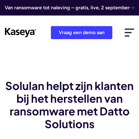
Ga naar de inhoud
Van ransomware tot naleving – gratis, live, 2 september
Vraag een demo aan
Solulan helpt zijn klanten
bij het herstellen van
ransomware met Datto
Solutions