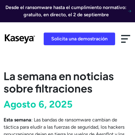
Ir al contenido
Desde el ransomware hasta el cumplimiento normativo:
gratuito, en directo, el 2 de septiembre
Solicita una demostración
La semana en noticias
sobre filtraciones
Agosto 6, 2025
Esta semana
: Las bandas de ransomware cambian de
táctica para eludir a las fuerzas de seguridad, los hackers
proucranianos dejan en tierra los vuelos de Aeroflot y los