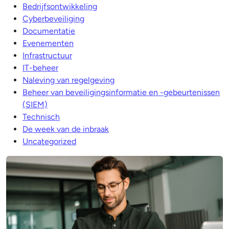
Bedrijfsontwikkeling
Cyberbeveiliging
Documentatie
Evenementen
Infrastructuur
IT-beheer
Naleving van regelgeving
Beheer van beveiligingsinformatie en -gebeurtenissen
(SIEM)
Technisch
De week van de inbraak
Uncategorized