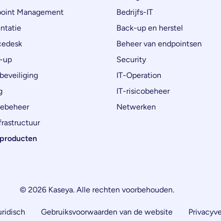
oint Management
Bedrijfs-IT
ntatie
Back-up en herstel
cedesk
Beheer van endpointsen
-up
Security
beveiliging
IT-Operation
g
IT-risicobeheer
ebeheer
Netwerken
rastructuur
e producten
© 2026 Kaseya. Alle rechten voorbehouden.
uridisch
Gebruiksvoorwaarden van de website
Privacyve