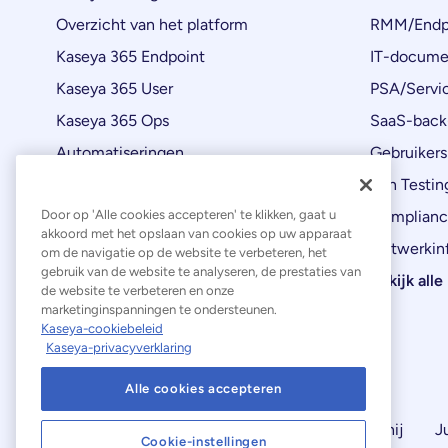
Overzicht van het platform
RMM/Endp
Kaseya 365 Endpoint
IT-docume
Kaseya 365 User
PSA/Servi
Kaseya 365 Ops
SaaS-back
Automatiseringen
Gebruikers
Productupdates
Pen Testin
Door op 'Alle cookies accepteren' te klikken, gaat u
Complianc
akkoord met het opslaan van cookies op uw apparaat
Netwerkinf
om de navigatie op de website te verbeteren, het
gebruik van de website te analyseren, de prestaties van
Bekijk all
de website te verbeteren en onze
marketinginspanningen te ondersteunen.
Kaseya-cookiebeleid
Kaseya-privacyverklaring
Alle cookies accepteren
Verklaring inzake moderne slavernij
J
Cookie-instellingen