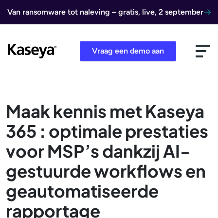
Ga naar de inhoud
Van ransomware tot naleving – gratis, live, 2 september
Vraag een demo aan
Maak kennis met Kaseya
365 : optimale prestaties
voor MSP’s dankzij AI-
gestuurde workflows en
geautomatiseerde
rapportage