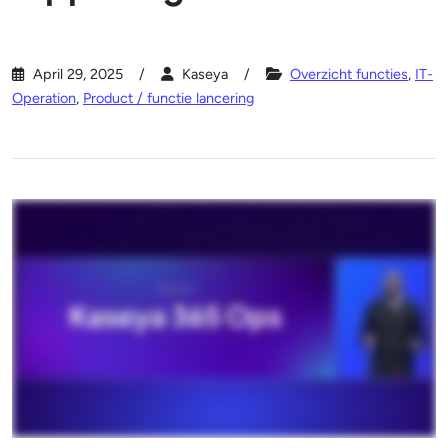
April 29, 2025
Kaseya
Overzicht functies
,
IT-
Operation
,
Product / functie lancering