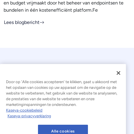
en budget vrijmaakt door het beheer van endpointsen te
bundelen in één kostenefficiënt platform.Fe
Lees blogbericht
Door op 'Alle cookies accepteren' te klikken, gaat u akkoord met
het opslaan van cookies op uw apparaat om de navigatie op de
website te verbeteren, het gebruik van de website te analyseren,
© 2026 Kaseya. Alle rechten voorbehouden.
de prestaties van de website te verbeteren en onze
marketinginspanningen te ondersteunen.
Nederlands
Kaseya-cookiebeleid
Kaseya-privacyverklaring
Verklaring inzake moderne slavernij
Juridisch
Gebruiksvoorwaarden van de website
Alle cookies