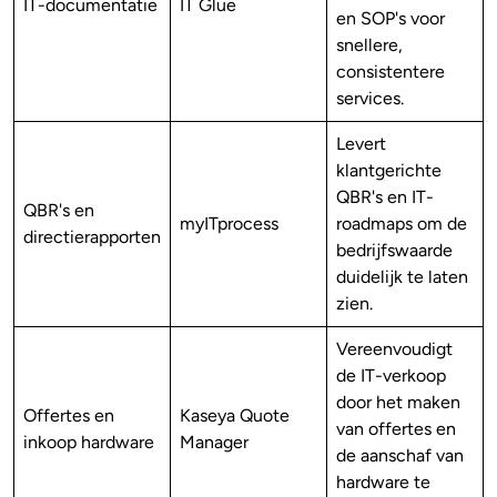
IT-documentatie
IT Glue
en SOP's voor
snellere,
consistentere
services.
Levert
klantgerichte
QBR's en IT-
QBR's en
myITprocess
roadmaps om de
directierapporten
bedrijfswaarde
duidelijk te laten
zien.
Vereenvoudigt
de IT-verkoop
door het maken
Offertes en
Kaseya Quote
van offertes en
inkoop hardware
Manager
de aanschaf van
hardware te