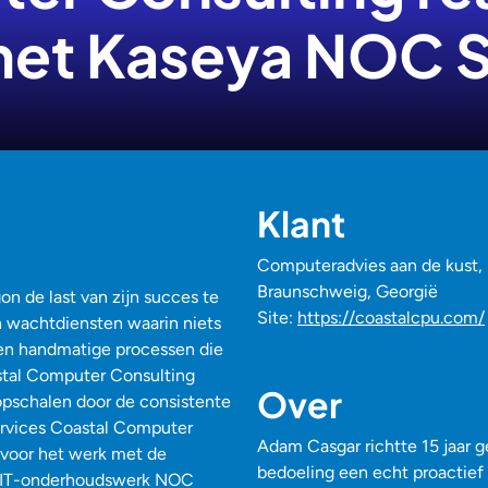
met Kaseya NOC S
Klant
Computeradvies aan de kust,
Braunschweig, Georgië
n de last van zijn succes te
Site:
https://coastalcpu.com/
 wachtdiensten waarin niets
en handmatige processen die
astal Computer Consulting
Over
opschalen door de consistente
Services Coastal Computer
Adam Casgar richtte 15 jaar 
 voor het werk met de
bedoeling een echt proactief
t IT-onderhoudswerk NOC