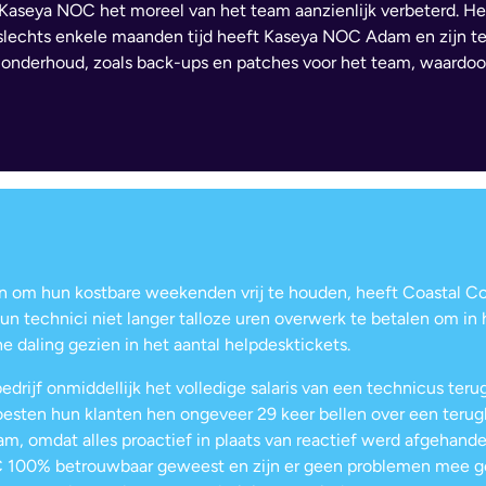
Kaseya NOC het moreel van het team aanzienlijk verbeterd. Het
n slechts enkele maanden tijd heeft Kaseya NOC Adam en zijn
-onderhoud, zoals back-ups en patches voor het team, waardoor
n om hun kostbare weekenden vrij te houden, heeft Coastal C
hun technici niet langer talloze uren overwerk te betalen om i
e daling gezien in het aantal helpdesktickets.
rijf onmiddellijk het volledige salaris van een technicus teru
sten hun klanten hen ongeveer 29 keer bellen over een ter
, omdat alles proactief in plaats van reactief werd afgehand
 100% betrouwbaar geweest en zijn er geen problemen mee gew