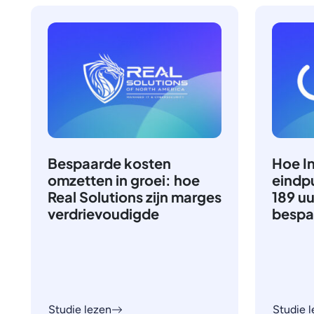
Bespaarde kosten
Hoe In
omzetten in groei: hoe
eindp
Real Solutions zijn marges
189 u
verdrievoudigde
bespa
Studie lezen
Studie 