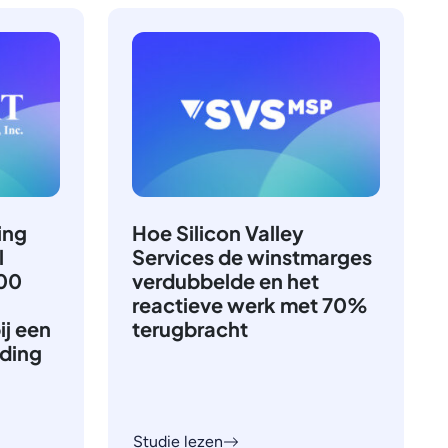
ing
Hoe Silicon Valley
l
Services de winstmarges
600
verdubbelde en het
reactieve werk met 70%
ij een
terugbracht
nding
Studie lezen