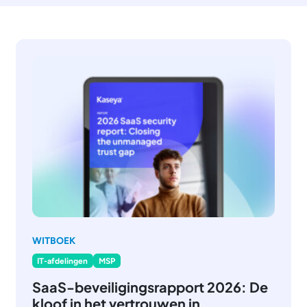
WITBOEK
IT-afdelingen
MSP
SaaS-beveiligingsrapport 2026: De
kloof in het vertrouwen in