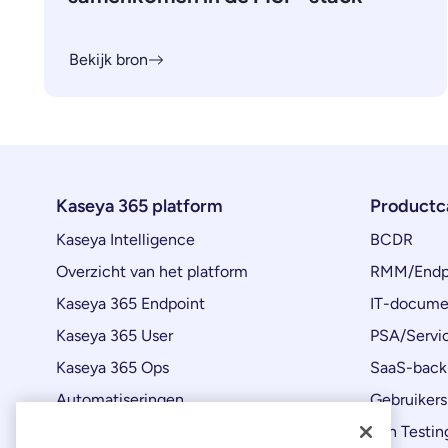
Bekijk bron
Kaseya 365 platform
Productc
Kaseya Intelligence
BCDR
Overzicht van het platform
RMM/Endp
Kaseya 365 Endpoint
IT-docume
Kaseya 365 User
PSA/Servi
Kaseya 365 Ops
SaaS-back
Automatiseringen
Gebruikers
Productupdates
Pen Testin