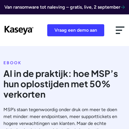
Ga naar de inhoud
Van ransomware tot naleving – gratis, live, 2 september
Vraag een demo aan
EBOOK
AI in de praktijk: hoe MSP’s
hun oplostijden met 50%
verkorten
MSP’s staan tegenwoordig onder druk om meer te doen
met minder: meer endpointsen, meer supporttickets en
hogere verwachtingen van klanten. Maar de echte