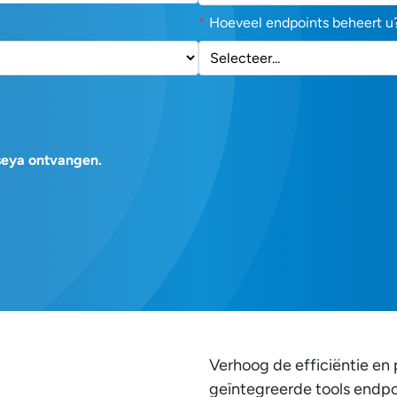
*
Hoeveel endpoints beheert u
aseya ontvangen.
Verhoog de efficiëntie en 
geïntegreerde tools endp