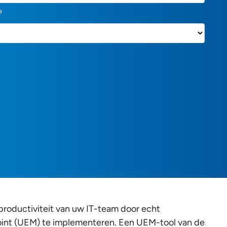
?
productiviteit van uw IT-team door echt
oint (UEM) te implementeren. Een UEM-tool van de