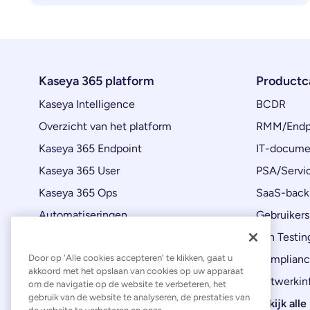
Kaseya 365 platform
Productc
Kaseya Intelligence
BCDR
Overzicht van het platform
RMM/Endp
Kaseya 365 Endpoint
IT-docume
Kaseya 365 User
PSA/Servi
Kaseya 365 Ops
SaaS-back
Automatiseringen
Gebruikers
Productupdates
Pen Testin
Door op 'Alle cookies accepteren' te klikken, gaat u
Complianc
akkoord met het opslaan van cookies op uw apparaat
Netwerkinf
om de navigatie op de website te verbeteren, het
gebruik van de website te analyseren, de prestaties van
Bekijk all