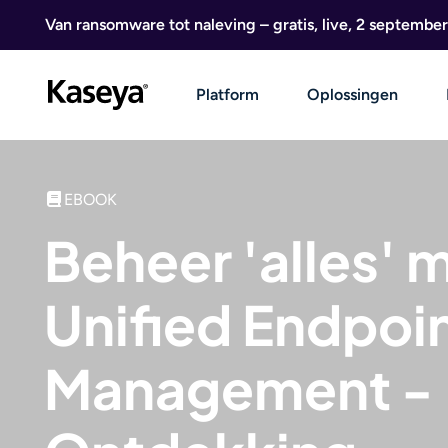
Ga naar de inhoud
Van ransomware tot naleving – gratis, live, 2 september
Platform
Oplossingen
EBOOK
Beheer 'alles' 
Unified Endpoi
Management -