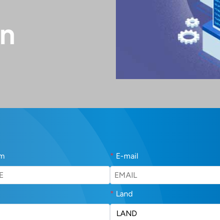
en
am
*
E-mail
*
Land