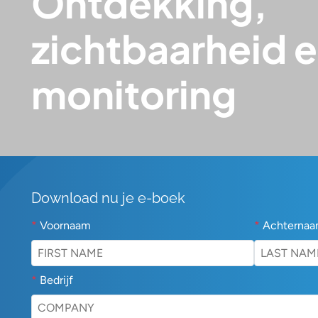
Ontdekking,
zichtbaarheid 
monitoring
Download nu je e-boek
*
Voornaam
*
Achterna
*
Bedrijf