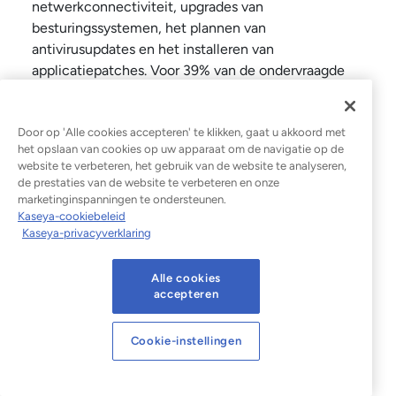
netwerkconnectiviteit, upgrades van
besturingssystemen, het plannen van
antivirusupdates en het installeren van
applicatiepatches. Voor 39% van de ondervraagde
MSP’s is de omzet uit diensten op het gebied van
netwerk- en connectiviteitsondersteuning de
Door op 'Alle cookies accepteren' te klikken, gaat u akkoord met
afgelopen 12 maanden gestegen.
het opslaan van cookies op uw apparaat om de navigatie op de
SOC-diensten
website te verbeteren, het gebruik van de website te analyseren,
de prestaties van de website te verbeteren en onze
marketinginspanningen te ondersteunen.
Een SOC is een interne of externe faciliteit waar
Kaseya-cookiebeleid
een informatiebeveiligingsteam is gestationeerd dat
Kaseya-privacyverklaring
24 uur per dag, 7 dagen per week en 365 dagen per
jaar verantwoordelijk is voor het continu monitoren,
Alle cookies
opsporen, analyseren en reageren op
accepteren
cyberbeveiligingsincidenten. In wezen detecteren
SOC-analisten cybercriminaliteit, bouwen ze
Cookie-instellingen
verdedigingsmechanismen op en elimineren ze deze
als er zich een incident voordoet. Voor het MKB is
het uitbesteden van hun beveiligingsbehoeften aan