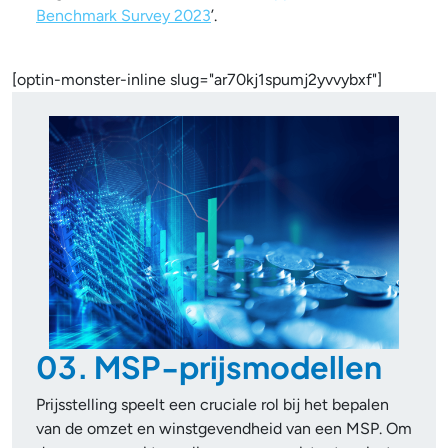
Benchmark Survey 2023
’.
[optin-monster-inline slug="ar70kj1spumj2yvvybxf"]
03. MSP-prijsmodellen
Prijsstelling speelt een cruciale rol bij het bepalen
van de omzet en winstgevendheid van een MSP. Om