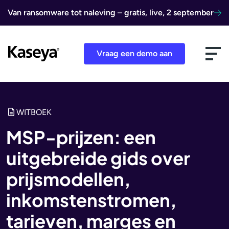
Ga naar de inhoud
Van ransomware tot naleving – gratis, live, 2 september
Vraag een demo aan
WITBOEK
MSP-prijzen: een
uitgebreide gids over
prijsmodellen,
inkomstenstromen,
tarieven, marges en