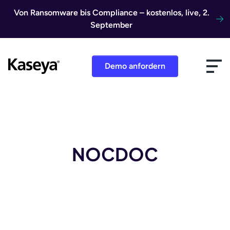
Direkt zum Inhalt
Von Ransomware bis Compliance – kostenlos, live, 2.
September
Demo anfordern
NOCDOC